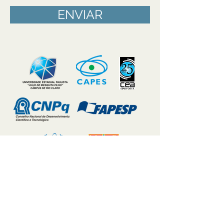
ENVIAR
LARHIA - Laboratório de Recursos
Hídricos e Isótopos Ambientais
Av.24A, 1515, Bela Vista - Centro de